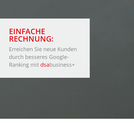
EINFACHE
RECHNUNG:
Erreichen Sie neue Kunden
durch besseres Google-
Ranking mit
dsa
business+