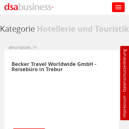
Toggl
navig
Direkt zum Inhalt
Hotellerie und Touristik
Kategorie
description; ?>
Datenschutzerklärung
Becker Travel Worldwide GmbH -
Reisebüro in Trebur
-
Impressum