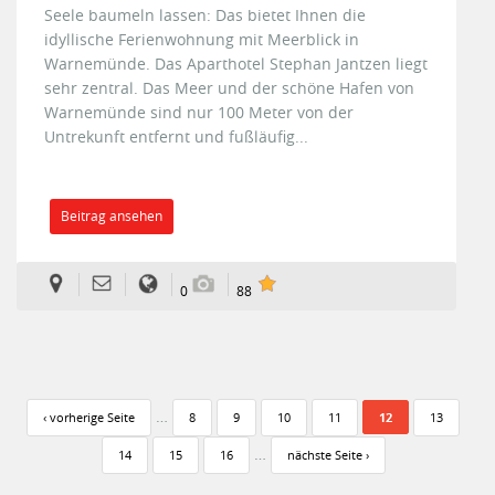
Seele baumeln lassen: Das bietet Ihnen die
idyllische Ferienwohnung mit Meerblick in
Warnemünde. Das Aparthotel Stephan Jantzen liegt
sehr zentral. Das Meer und der schöne Hafen von
Warnemünde sind nur 100 Meter von der
Untrekunft entfernt und fußläufig...
Beitrag ansehen
0
88
Seiten
…
‹ vorherige Seite
8
9
10
11
12
13
…
14
15
16
nächste Seite ›