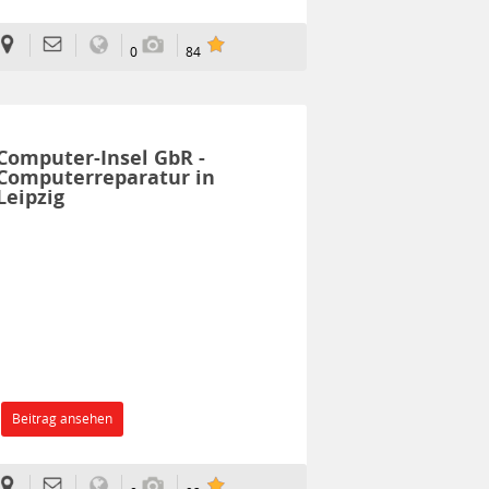
0
84
Computer-Insel GbR -
Computerreparatur in
Leipzig
Beitrag ansehen