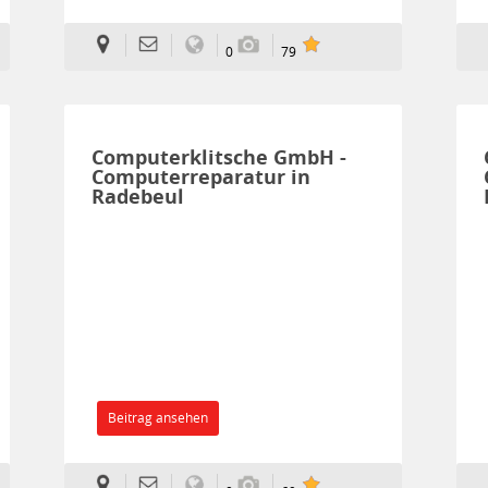
0
79
Computerklitsche GmbH -
Computerreparatur in
Radebeul
Beitrag ansehen