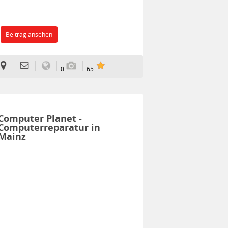
Beitrag ansehen
0
65
Computer Planet -
Computerreparatur in
Mainz