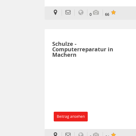
0
66
Schulze -
Computerreparatur in
Machern
Beitrag ansehen