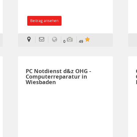
Beitrag ansehen
0
49
PC Notdienst d&z OHG -
Computerreparatur in
Wiesbaden