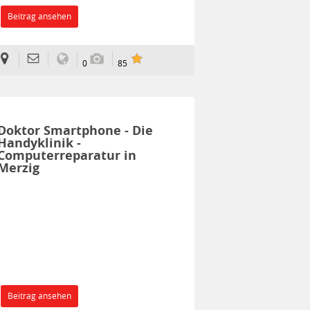
Beitrag ansehen
0
85
Doktor Smartphone - Die
Handyklinik -
Computerreparatur in
Merzig
Beitrag ansehen