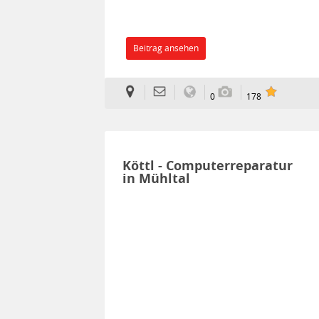
Beitrag ansehen
0
178
Köttl - Computerreparatur
in Mühltal