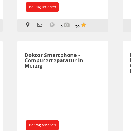
Beitrag ansehen
0
70
Doktor Smartphone -
Computerreparatur in
Merzig
Beitrag ansehen