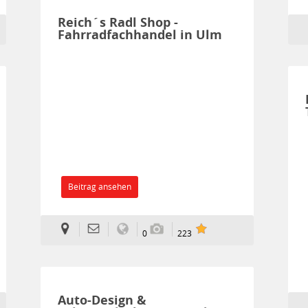
Reich´s Radl Shop -
Fahrradfachhandel in Ulm
Beitrag ansehen
0
223
Auto-Design &