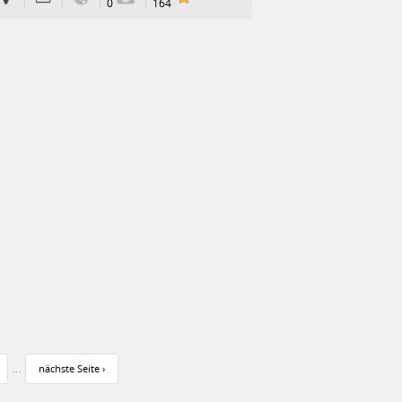
0
164
…
nächste Seite ›