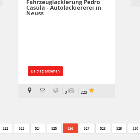
Fahrzeuglackierung Pedro
Casula - Autolackiererei in
Neuss
Beitrag ansehen
0
223
522
523
524
525
526
527
528
529
530