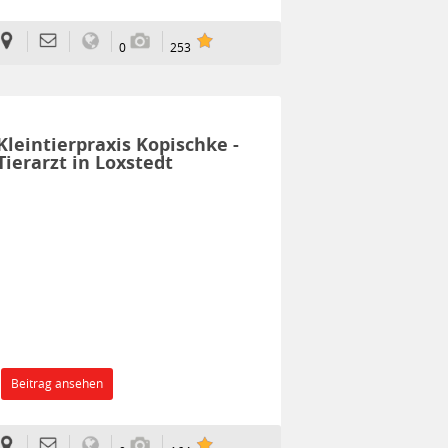
0
253
Kleintierpraxis Kopischke -
Tierarzt in Loxstedt
Beitrag ansehen