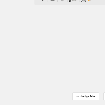
0
280
Seiten
…
‹ vorherige Seite