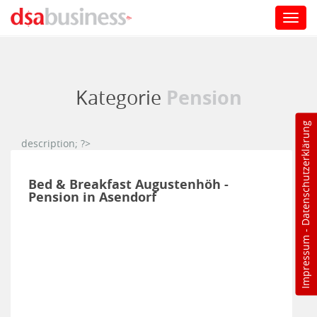
Toggl
navig
Direkt zum Inhalt
Pension
Kategorie
Datenschutzerklärung
description; ?>
Bed & Breakfast Augustenhöh -
Pension in Asendorf
-
Impressum