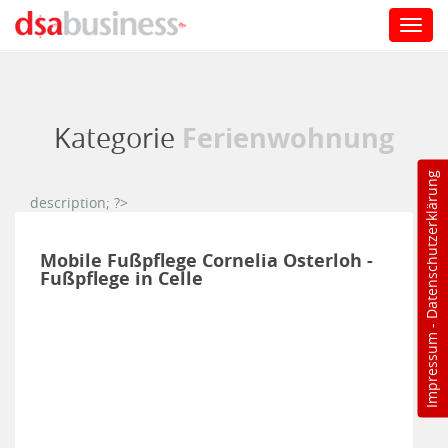
Toggl
navig
Direkt zum Inhalt
Ferienwohnung
Kategorie
Datenschutzerklärung
description; ?>
Mobile Fußpflege Cornelia Osterloh -
Fußpflege in Celle
-
Impressum