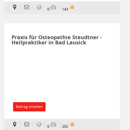
0
143
Praxis für Osteopathie Steudtner -
Heilpraktiker in Bad Lausick
Beitrag ansehen
0
202