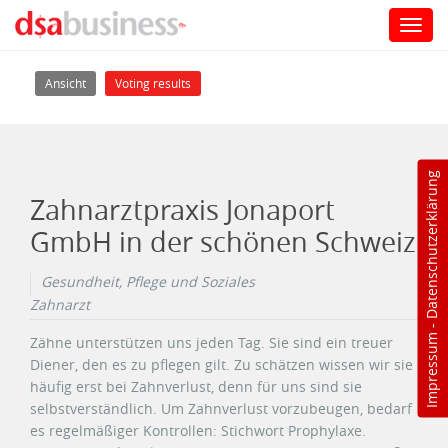
Toggl
navig
Direkt zum Inhalt
Haupt-Reiter
(aktiver Reiter)
Ansicht
Voting results
Datenschutzerklärung
Zahnarztpraxis Jonaport
GmbH in der schönen Schweiz
Gesundheit, Pflege und Soziales
Zahnarzt
-
Impressum
Zähne unterstützen uns jeden Tag. Sie sind ein treuer
Diener, den es zu pflegen gilt. Zu schätzen wissen wir sie
häufig erst bei Zahnverlust, denn für uns sind sie
selbstverständlich. Um Zahnverlust vorzubeugen, bedarf
es regelmäßiger Kontrollen: Stichwort Prophylaxe.