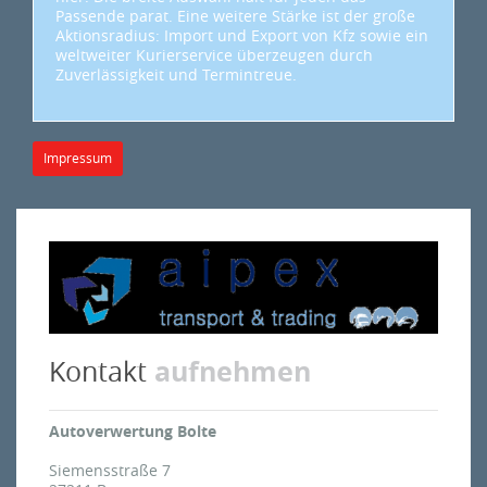
Passende parat. Eine weitere Stärke ist der große
Aktionsradius: Import und Export von Kfz sowie ein
weltweiter Kurierservice überzeugen durch
Zuverlässigkeit und Termintreue.
Impressum
aufnehmen
Kontakt
Autoverwertung Bolte
Siemensstraße 7