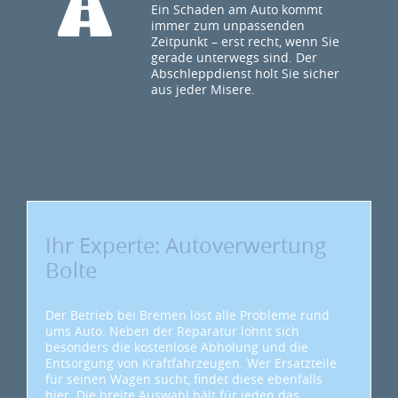
Ein Schaden am Auto kommt
immer zum unpassenden
Zeitpunkt – erst recht, wenn Sie
gerade unterwegs sind. Der
Abschleppdienst holt Sie sicher
aus jeder Misere.
Ihr Experte: Autoverwertung
Bolte
Der Betrieb bei Bremen löst alle Probleme rund
ums Auto. Neben der Reparatur lohnt sich
besonders die kostenlose Abholung und die
Entsorgung von Kraftfahrzeugen. Wer Ersatzteile
für seinen Wagen sucht, findet diese ebenfalls
hier. Die breite Auswahl hält für jeden das