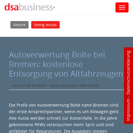
Toggl
navig
Direkt zum Inhalt
Haupt-Reiter
(aktiver Reiter)
Ansicht
Voting results
Autoverwertung Bolte bei
Datenschutzerklärung
Bremen: kostenlose
Entsorgung von Altfahrzeugen
Auto und Verkehr
Autoreparatur-Werkstatt
-
Impressum
Die Profis von Autoverwertung Bolte nahe Bremen sind
der erste Ansprechpartner, wenn es um Altwagen geht.
Alte Autos werden schnell zur Kostenfalle. In die Jahre
gekommene PKWs verbrauchen mehr Sprit und sind
anfälliger für Reparaturen. Die Ausgaben steigen