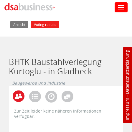
Toggl
navig
Direkt zum Inhalt
Haupt-Reiter
(aktiver Reiter)
Ansicht
Voting results
Datenschutzerklärung
BHTK Baustahlverlegung
Kurtoglu - in Gladbeck
Baugewerbe und Industrie
-
Impressum
Zur Zeit leider keine näheren Informationen
verfügbar.