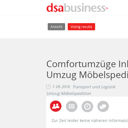
Direkt zum Inhalt
Haupt-Reiter
(aktiver Reiter)
Ansicht
Voting results
Comfortumzüge Inh
Umzug Möbelspediti
7. 09. 2018
Transport und Logistik
Umzug Möbelspedition
Zur Zeit leider keine näheren Informati