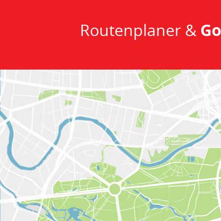
Routenplaner &
Go