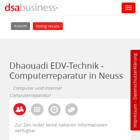
Toggl
navig
Direkt zum Inhalt
Haupt-Reiter
(aktiver Reiter)
Ansicht
Voting results
Datenschutzerklärung
Dhaouadi EDV-Technik -
Computerreparatur in Neuss
Computer und Internet
Computerreparatur
-
Impressum
Zur Zeit leider keine näheren Informationen
verfügbar.