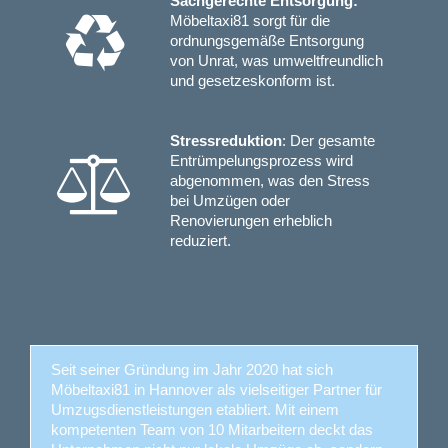
Sachgerechte Entsorgung:
Möbeltaxi81 sorgt für die
ordnungsgemäße Entsorgung
von Unrat, was umweltfreundlich
und gesetzeskonform ist.
Stressreduktion
: Der gesamte
Entrümpelungsprozess wird
abgenommen, was den Stress
bei Umzügen oder
Renovierungen erheblich
reduziert.
Seit seiner Gründung im Jahr 2020 hat sich
Möbeltaxi81 in Hannover als vielseitiger Partner für
Umzugsdienstleistungen etabliert. Mit einem
kompetenten Team von 10 Mitarbeitern deckt das