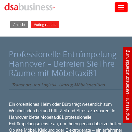
Toggl
navig
Direkt zum Inhalt
Haupt-Reiter
(aktiver Reiter)
Ansicht
Voting results
Professionelle Entrümpelung
Datenschutzerklärung
Hannover – Befreien Sie Ihre
Räume mit Möbeltaxi81
Transport und Logistik
Umzug Möbelspedition
-
Impressum
Ein ordentliches Heim oder Büro trägt wesentlich zum
Wohlbefinden bei und hilft, Zeit und Stress zu sparen. In
Hannover bietet Möbeltaxi81 professionelle
Entrümpelungsdienste an, um Ihnen genau dabei zu helfen.
Ob alte Möbel, Kleidung oder Elektrogeräte – ein erfahrener