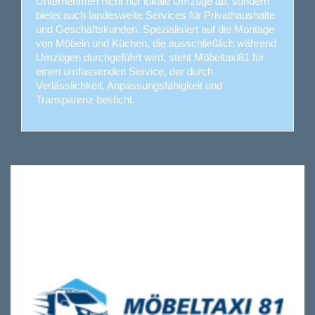
Unternehmen nicht nur lokale Umzüge ab, sondern
bietet auch landesweite Services für Privathaushalte
und Geschäftskunden. Spezialisiert auf die Montage
von Möbeln und Küchen, die ausschließlich während
Umzügen durchgeführt wird, steht Möbeltaxi81 für
einen umfassenden Service, der durch
Verlässlichkeit, Anpassungsfähigkeit und
Transparenz besticht.