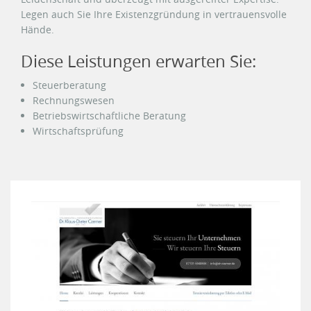
Legen auch Sie Ihre Existenzgründung in vertrauensvolle
Hände.
Diese Leistungen erwarten Sie:
Steuerberatung
Rechnungswesen
Betriebswirtschaftliche Beratung
Wirtschaftsprüfung