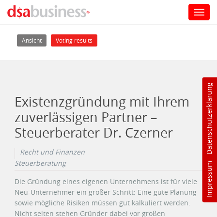
Toggl
navig
Direkt zum Inhalt
Haupt-Reiter
(aktiver Reiter)
Ansicht
Voting results
Datenschutzerklärung
Existenzgründung mit Ihrem
zuverlässigen Partner –
Steuerberater Dr. Czerner
Recht und Finanzen
-
Steuerberatung
Impressum
Die Gründung eines eigenen Unternehmens ist für viele
Neu-Unternehmer ein großer Schritt: Eine gute Planung
sowie mögliche Risiken müssen gut kalkuliert werden.
Nicht selten stehen Gründer dabei vor großen