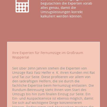
begutachten die Experten vorab
alles genau, damit die
Umzugsleistungen korrekt
kalkuliert werden können.
Ihre Experten für Fernumzüge im Großraum
Wuppertal
Seit über zehn Jahren stehen die Experten von
Umzüge Ratz Fatz Helfer e. K. ihren Kunden mit Rat
und Tat zur Seite. Diese profitieren vor allem von
den tatkräftigen Helfern, die sie durch die
fachliche Expertise beim Fernumzug entlasten. Die
Rundum-Betreuung steht Ihnen vom Start des
Umzugs bis hin zum finalen Einzug zur Seite. Ein
Ein- und Auspackservice ist ebenso möglich, damit
Sie sich auf wichtigere Dinge konzentrieren
können. Änderungen und Absprachen machen die