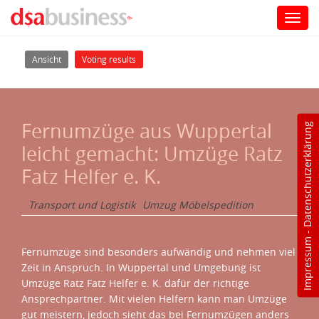
Toggl
navig
Direkt zum Inhalt
Haupt-Reiter
(aktiver Reiter)
Ansicht
Voting results
Fernumzüge aus Wuppertal
Datenschutzerklärung
leicht gemacht: Umzüge Ratz
Fatz Helfer e. K.
Transport und Logistik
Umzug Möbelspedition
-
Impressum
Fernumzüge sind besonders aufwändig und nehmen viel
Zeit in Anspruch. In Wuppertal und Umgebung ist
Umzüge Ratz Fatz Helfer e. K. dafür der richtige
Ansprechpartner. Mit vielen Helfern kann man Umzüge
gut meistern, jedoch sieht das bei Fernumzügen anders