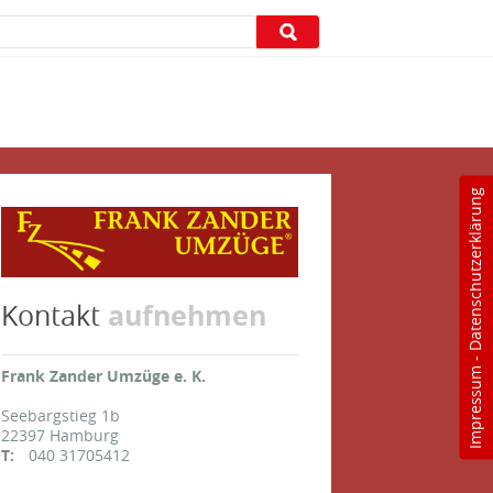
Datenschutzerklärung
aufnehmen
Kontakt
-
Impressum
Frank Zander Umzüge e. K.
Seebargstieg 1b
22397
Hamburg
T:
040 31705412