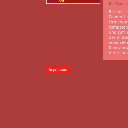
Ihr Exper
Bereits se
Zander Um
Firmenum
kompeten
und zufri
das mitte
einem Mar
Renovieru
der richti
Impressum