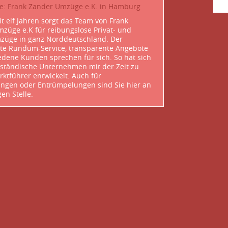
te: Frank Zander Umzüge e.K. in Hamburg
it elf Jahren sorgt das Team von Frank
züge e.K für reibungslose Privat- und
züge in ganz Norddeutschland. Der
te Rundum-Service, transparente Angebote
edene Kunden sprechen für sich. So hat sich
lständische Unternehmen mit der Zeit zu
ktführer entwickelt. Auch für
ngen oder Entrümpelungen sind Sie hier an
gen Stelle.