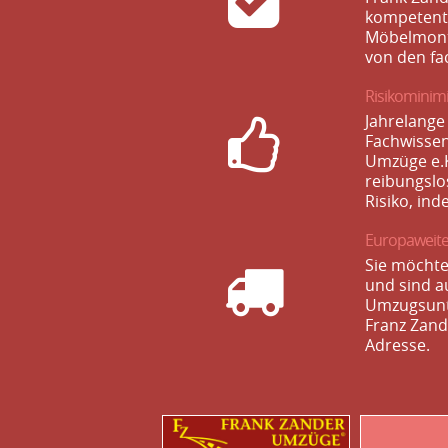
kompetente
Möbelmonta
von den f
Risikominim
Jahrelang
Fachwissen
Umzüge e.K
reibungslo
Risiko, ind
Europaweit
Sie möchte
und sind a
Umzugsunt
Franz Zand
Adresse.