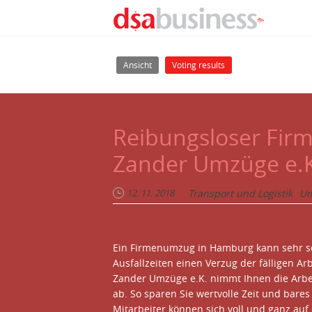
Direkt zum Inhalt
Haupt-Reiter
(aktiver Reiter)
Ansicht
Voting results
Reibungsloser Fir
Zander Umzüge e.
12. 11. 2018
Transport und Logistik
Um
Ein Firmenumzug in Hamburg kann sehr sch
Ausfallzeiten einen Verzug der fälligen A
Zander Umzüge e.K. nimmt Ihnen die Arbe
ab. So sparen Sie wertvolle Zeit und bare
Mitarbeiter können sich voll und ganz auf