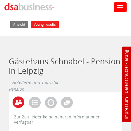
Toggl
navig
Direkt zum Inhalt
Haupt-Reiter
(aktiver Reiter)
Ansicht
Voting results
Datenschutzerklärung
Gästehaus Schnabel - Pension
in Leipzig
Hotellerie und Touristik
Pension
-
Impressum
Zur Zeit leider keine näheren Informationen
verfügbar.