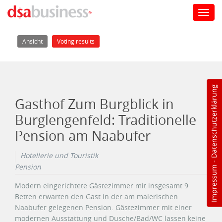
Toggl
navig
Direkt zum Inhalt
Haupt-Reiter
(aktiver Reiter)
Ansicht
Voting results
Datenschutzerklärung
Gasthof Zum Burgblick in
Burglengenfeld: Traditionelle
Pension am Naabufer
Hotellerie und Touristik
-
Pension
Impressum
Modern eingerichtete Gästezimmer mit insgesamt 9
Betten erwarten den Gast in der am malerischen
Naabufer gelegenen Pension. Gästezimmer mit einer
modernen Ausstattung und Dusche/Bad/WC lassen keine