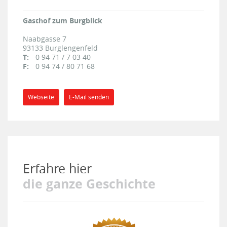
Gasthof zum Burgblick
Naabgasse 7
93133
Burglengenfeld
T:
0 94 71 / 7 03 40
F:
0 94 74 / 80 71 68
Webseite
E-Mail senden
Erfahre hier
die ganze Geschichte