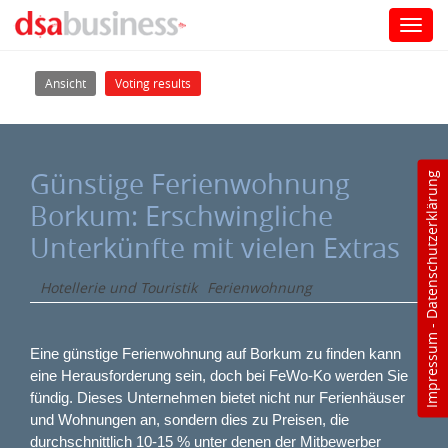
Toggl
navig
Direkt zum Inhalt
Haupt-Reiter
(aktiver Reiter)
Ansicht
Voting results
Günstige Ferienwohnung
Datenschutzerklärung
Borkum: Erschwingliche
Unterkünfte mit vielen Extras
Hotellerie und Touristik
Ferienwohnung
-
Impressum
Eine günstige Ferienwohnung auf Borkum zu finden kann
eine Herausforderung sein, doch bei FeWo-Ko werden Sie
fündig. Dieses Unternehmen bietet nicht nur Ferienhäuser
und Wohnungen an, sondern dies zu Preisen, die
durchschnittlich 10-15 % unter denen der Mitbewerber