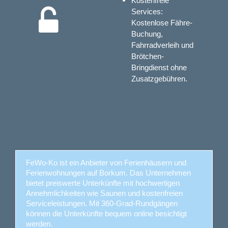
Kostenfreie
Services:
Kostenlose Fähre-
Buchung,
Fahrradverleih und
Brötchen-
Bringdienst ohne
Zusatzgebühren.
FeWo-Ko ist ein Anbieter von Ferienhäusern und
Ferienwohnungen auf Borkum. Das Unternehmen
bietet preiswerte Unterkünfte mit hochwertigen
Annehmlichkeiten wie Saunen und kostenfreien
Serviceleistungen. Mit 360-Grad-Rundgängen
können die Unterkünfte bequem online besichtigt
werden.