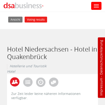
Toggl
navig
Direkt zum Inhalt
Haupt-Reiter
(aktiver Reiter)
Ansicht
Voting results
Datenschutzerklärung
Hotel Niedersachsen - Hotel in
Quakenbrück
Hotellerie und Touristik
Hotel
-
Impressum
Zur Zeit leider keine näheren Informationen
verfügbar.