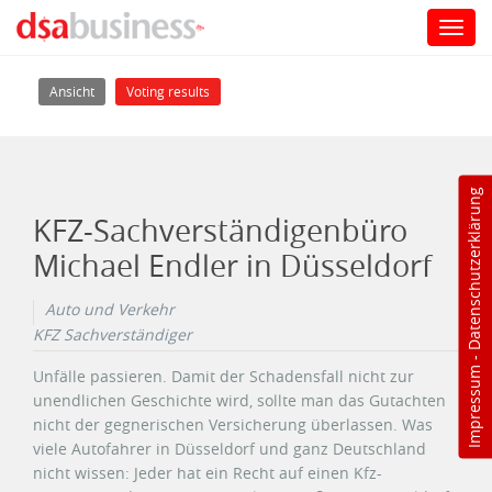
Toggl
navig
Direkt zum Inhalt
Haupt-Reiter
(aktiver Reiter)
Ansicht
Voting results
Datenschutzerklärung
KFZ-Sachverständigenbüro
Michael Endler in Düsseldorf
Auto und Verkehr
KFZ Sachverständiger
-
Impressum
Unfälle passieren. Damit der Schadensfall nicht zur
unendlichen Geschichte wird, sollte man das Gutachten
nicht der gegnerischen Versicherung überlassen. Was
viele Autofahrer in Düsseldorf und ganz Deutschland
nicht wissen: Jeder hat ein Recht auf einen Kfz-