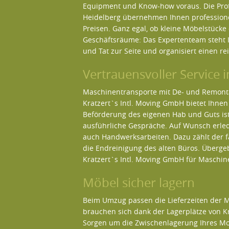
Equipment und Know-how voraus. Die Profi
Heidelberg übernehmen Ihnen professione
Preisen. Ganz egal, ob kleine Möbelstücke
Geschäftsräume: Das Expertenteam steht 
und Tat zur Seite und organisiert einen r
Vertrauensvoller Service 
Maschinentransporte mit De- und Remonta
Kratzert`s Intl. Moving GmbH bietet Ihne
Beförderung des eigenen Hab und Guts ist
ausführliche Gespräche. Auf Wunsch erled
auch Handwerksarbeiten. Dazu zählt der 
die Endreinigung des alten Büros. Überge
Kratzert`s Intl. Moving GmbH für Maschin
Möbel sicher lagern
Beim Umzug passen die Lieferzeiten der 
brauchen sich dank der Lagerplätze von K
Sorgen um die Zwischenlagerung Ihres Mo