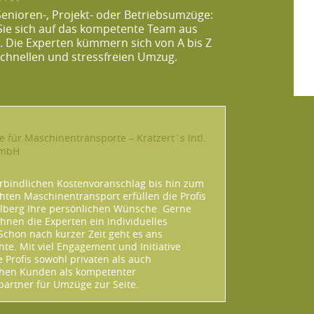
Senioren-, Projekt- oder Betriebsumzüge:
Sie sich auf das kompetente Team aus
. Die Experten kümmern sich von A bis Z
chnellen und stressfreien Umzug.
e für Maschinentransporte – Kratzert`s Intl.
GmbH
bindlichen Kostenvoranschlag bis hin zum
hten Maschinentransport erfüllen die Profis
lberg Ihre persönlichen Wünsche. Gerne
Ihnen die Experten ein individuelles
Schon nach kurzer Zeit geht es ans
te. Mit viel Engagement und Initiative
e Profis sowohl privaten als auch
chen Kunden als kompetenter
artner für Umzüge zur Seite.