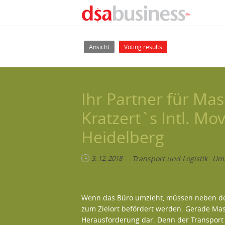
Direkt zum Inhalt
Haupt-Reiter
(aktiver Reiter)
Ansicht
Voting results
Ihr Partner für Ma
Kratzert`s Intl. M
Heidelberg
3. 12. 2018
Transport und Logistik
Umz
Wenn das Büro umzieht, müssen neben d
zum Zielort befördert werden. Gerade Mas
Herausforderung dar. Denn der Transport