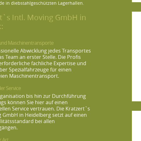
de in diebstahlgeschützten Lagerhallen.
rt`s Intl. Moving GmbH in
:
und Maschinentransporte
ssionelle Abwicklung jedes Transportes
as Team an erster Stelle. Die Profis
erforderliche fachliche Expertise und
ber Spezialfahrzeuge für einen
ien Maschinentransport.
ler Service
ganisation bis hin zur Durchführung
gs können Sie hier auf einen
llen Service vertrauen. Die Kratzert`s
ng GmbH in Heidelberg setzt auf einen
itätsstandard bei allen
gängen.
 Art