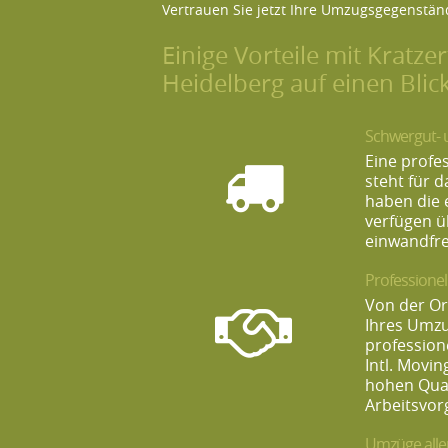
Vertrauen Sie jetzt Ihre Umzugsgegenstän
Einige Vorteile mit Kratze
Heidelberg auf einen Blick
Schwergut- 
Eine profe
steht für d
haben die 
verfügen ü
einwandfre
Professionel
Von der Or
Ihres Umzu
professione
Intl. Movi
hohen Qual
Arbeitsvor
Umzüge aller