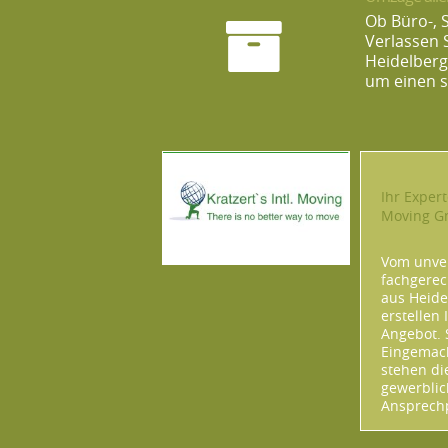
Ob Büro-, 
Verlassen 
Heidelberg
um einen s
Ihr Expert
Moving 
Vom unver
fachgerec
aus Heide
erstellen 
Angebot. 
Eingemach
stehen di
gewerbli
Ansprechp