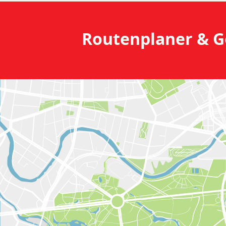
Routenplaner &
G