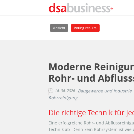
Direkt zum Inhalt
Haupt-Reiter
(aktiver Reiter)
Ansicht
Voting results
Moderne Reinigun
Rohr- und Abflus
14. 04. 2026
Baugewerbe und Industrie
Rohrreinigung
Die richtige Technik für 
Eine erfolgreiche Rohr- und Abflussreini
Technik ab. Denn kein Rohrsystem ist wie 