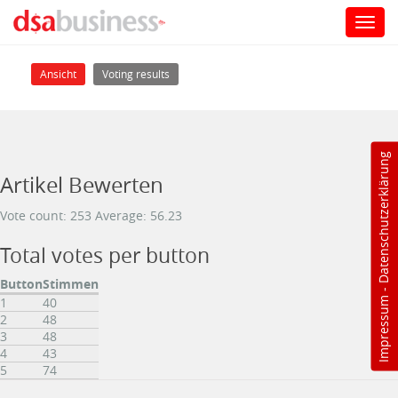
Toggl
navig
Direkt zum Inhalt
Haupt-Reiter
(aktiver Reiter)
Ansicht
Voting results
Datenschutzerklärung
Artikel Bewerten
Vote count: 253 Average: 56.23
Total votes per button
Button
Stimmen
-
1
40
Impressum
2
48
3
48
4
43
5
74