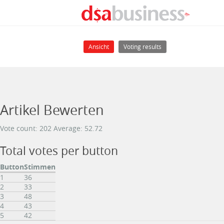
Direkt zum Inhalt
Haupt-Reiter
(aktiver Reiter)
Ansicht
Voting results
Artikel Bewerten
Vote count: 202 Average: 52.72
Total votes per button
Button
Stimmen
1
36
2
33
3
48
4
43
5
42