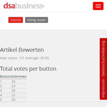
Toggl
navig
Direkt zum Inhalt
Haupt-Reiter
(aktiver Reiter)
Ansicht
Voting results
Datenschutzerklärung
Artikel Bewerten
Vote count: 131 Average: 50.95
Total votes per button
Button
Stimmen
-
1
26
Impressum
2
24
3
28
4
25
5
28