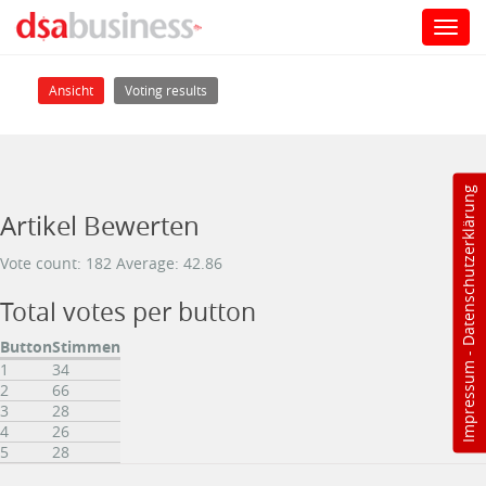
Toggl
navig
Direkt zum Inhalt
Haupt-Reiter
(aktiver Reiter)
Ansicht
Voting results
Datenschutzerklärung
Artikel Bewerten
Vote count: 182 Average: 42.86
Total votes per button
Button
Stimmen
-
1
34
Impressum
2
66
3
28
4
26
5
28