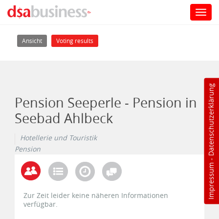
Toggl
navig
Direkt zum Inhalt
Haupt-Reiter
(aktiver Reiter)
Ansicht
Voting results
Datenschutzerklärung
Pension Seeperle - Pension in
Seebad Ahlbeck
Hotellerie und Touristik
Pension
-
Impressum
Zur Zeit leider keine näheren Informationen
verfügbar.