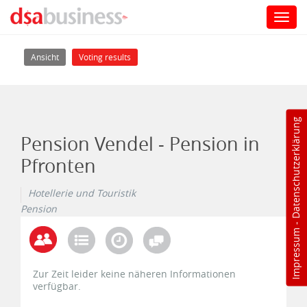
Toggl
navig
Direkt zum Inhalt
Haupt-Reiter
(aktiver Reiter)
Ansicht
Voting results
Datenschutzerklärung
Pension Vendel - Pension in
Pfronten
Hotellerie und Touristik
Pension
-
Impressum
Zur Zeit leider keine näheren Informationen
verfügbar.