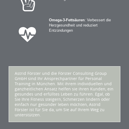
Omega-3-Fettsäuren
: Verbessert die
Herzgesundheit und reduziert
Entzündungen
Astrid Förster und die Förster Consulting Group
GmbH sind Ihr Ansprechpartner für Personal
Training in München. Mit ihrem individuellen und
ganzheitlichen Ansatz helfen sie ihren Kunden, ein
gesundes und erfülltes Leben zu führen. Egal, ob
Sie Ihre Fitness steigern, Schmerzen lindern oder
einfach nur gesünder leben möchten, Astrid
Förster ist für Sie da, um Sie auf Ihrem Weg zu
unterstützen.