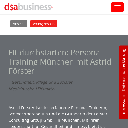
Toggl
navig
Direkt zum Inhalt
Haupt-Reiter
(aktiver Reiter)
Ansicht
Voting results
Fit durchstarten: Personal
Datenschutzerklärung
Training München mit Astrid
Förster
Gesundheit, Pflege und Soziales
Medizinische-Hilfsmittel
-
Impressum
Astrid Förster ist eine erfahrene Personal Trainerin,
Schmerztherapeutin und die Gründerin der Förster
Consulting Group GmbH in München. Mit ihrer
Leidenschaft für Gesundheit und Fitness bietet sie