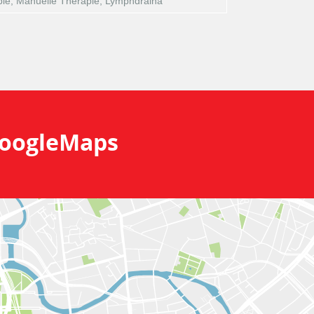
pie, Manuelle Therapie, Lymphdraina
oogleMaps