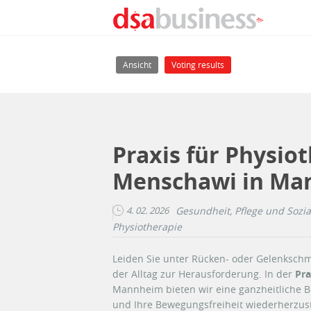
Direkt zum Inhalt
Haupt-Reiter
(aktiver Reiter)
Ansicht
Voting results
Praxis für Physio
Menschawi in Ma
4. 02. 2026
Gesundheit, Pflege und Sozia
Physiotherapie
Leiden Sie unter Rücken- oder Gelenksch
der Alltag zur Herausforderung. In der
Pra
Mannheim bieten wir eine ganzheitliche 
und Ihre Bewegungsfreiheit wiederherzuste