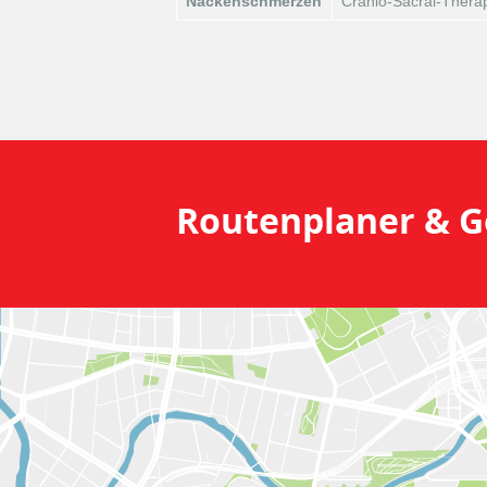
Nackenschmerzen
Cranio-Sacral-Thera
Routenplaner &
G