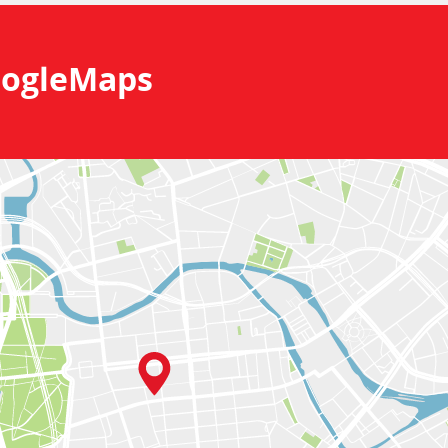
ogleMaps