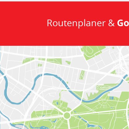
Routenplaner &
Go