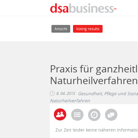
Direkt zum Inhalt
Haupt-Reiter
(aktiver Reiter)
Ansicht
Voting results
Praxis für ganzheit
Naturheilverfahre
8. 04. 2015
Gesundheit, Pflege und Sozia
Naturheilverfahren
Zur Zeit leider keine näheren Informati