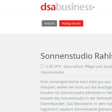
Direkt zum Inhalt
Haupt-Reiter
(aktiver Reiter)
Ansicht
Voting results
Sonnenstudio Rahl
6. 06. 2014
Gesundheit, Pflege und Sozia
Sonnenstudio
Eine sonnengebräunte Haut sieht gut aus 
mitspielt, wollen wir nicht auf die knacki
Kunden ins Sonnenstudio Rahlstedt in Ham
besteht das Sonnenstudio in der Rahlstedte
Stammkunden. Das Besondere: In dem So
hygienisch saubere Sonnenbänke geboten, 