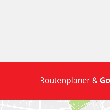
Routenplaner &
Go