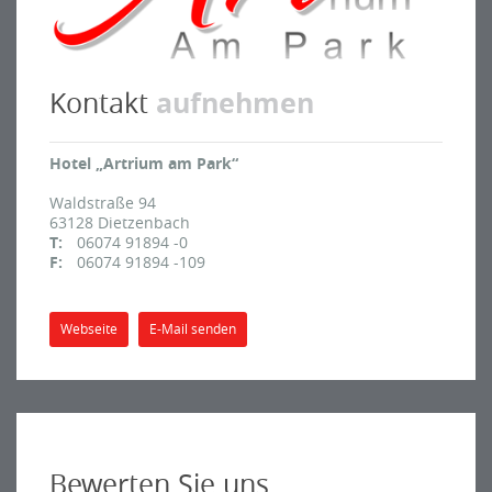
aufnehmen
Kontakt
Hotel „Artrium am Park“
Waldstraße 94
63128
Dietzenbach
T:
06074 91894 -0
F:
06074 91894 -109
Webseite
E-Mail senden
Bewerten Sie uns