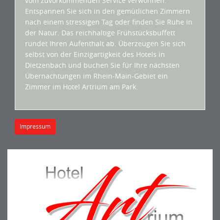
vom zuvorkommenden Service verwöhnen.
Entspannen Sie sich in den gemütlichen Zimmern
nach einem stressigen Tag oder finden Sie Ruhe in
der Natur. Das reichhaltige Frühstücksbuffett
rundet Ihren Aufenthalt ab. Überzeugen Sie sich
selbst von der Einzigartigkeit des Hotels in
Dietzenbach und buchen Sie für Ihre nächsten
Übernachtungen im Rhein-Main-Gebiet ein
Zimmer im Hotel Artrium am Park.
Impressum