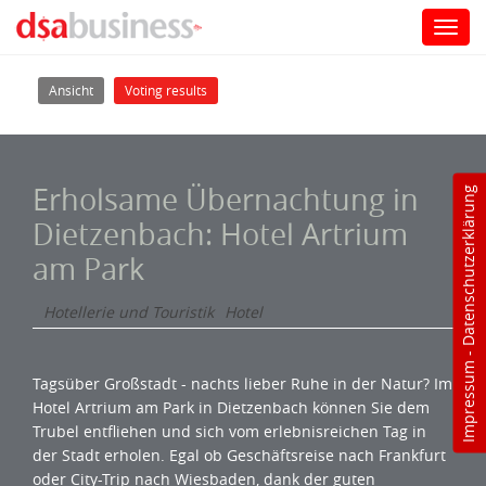
Toggl
navig
Direkt zum Inhalt
Haupt-Reiter
(aktiver Reiter)
Ansicht
Voting results
Erholsame Übernachtung in
Datenschutzerklärung
Dietzenbach: Hotel Artrium
am Park
Hotellerie und Touristik
Hotel
-
Impressum
Tagsüber Großstadt - nachts lieber Ruhe in der Natur? Im
Hotel Artrium am Park in Dietzenbach können Sie dem
Trubel entfliehen und sich vom erlebnisreichen Tag in
der Stadt erholen. Egal ob Geschäftsreise nach Frankfurt
oder City-Trip nach Wiesbaden, dank der guten