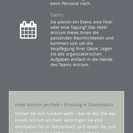
beim Personal nach.
Events
Sie planen ein Event, eine Feier
oder eine Tagung? Das Hotel
Artrium bietet Ihnen die
passenden Räumlichkeiten und
kümmert sich um die
Verpflegung Ihrer Gäste. Legen
Sie alle organisatorischen
Aufgaben einfach in die Hände
des Teams Artrium.
Hotel Artrium am Park – Erholung in Dietzenbach
Fühlen Sie sich rundum wohl – das ist das Ziel des
Hotels Artrium am Park. Verbringen Sie eine
erholsame Zeit in Dietzenbach und lassen Sie sich