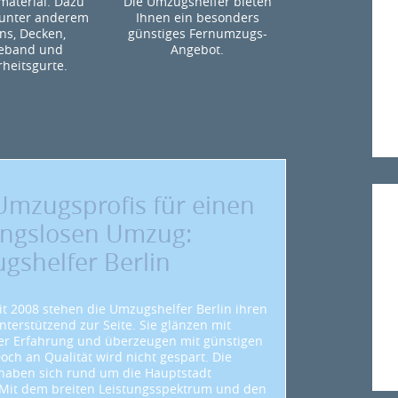
aterial. Dazu
Die Umzugshelfer bieten
unter anderem
Ihnen ein besonders
ns, Decken,
günstiges Fernumzugs-
eband und
Angebot.
rheitsgurte.
Umzugsprofis für einen
ungslosen Umzug:
gshelfer Berlin
eit 2008 stehen die Umzugshelfer Berlin ihren
terstützend zur Seite. Sie glänzen mit
er Erfahrung und überzeugen mit günstigen
och an Qualität wird nicht gespart. Die
haben sich rund um die Hauptstadt
. Mit dem breiten Leistungsspektrum und den