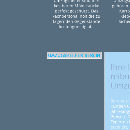
Umzugshelfer sind Ihre
Umzugsm
kostbaren Möbelstücke
gehören 
perfekt geschützt. Das
Karto
Fachpersonal holt die zu
Kleb
lagernden Gegenstände
Siche
kostengünstig ab.
Ihre 
reib
Umzu
Bereits s
Kunden un
jahrelang
Preisen. D
Experten 
etabliert