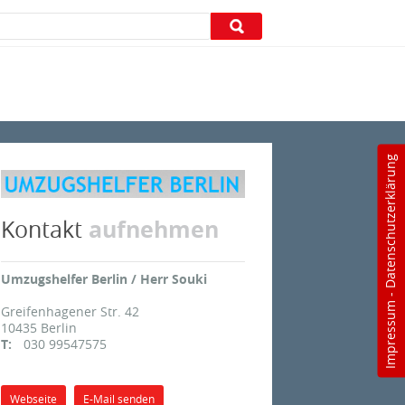
Datenschutzerklärung
aufnehmen
Kontakt
Umzugshelfer Berlin / Herr Souki
-
Impressum
Greifenhagener Str. 42
10435
Berlin
T:
030 99547575
Webseite
E-Mail senden