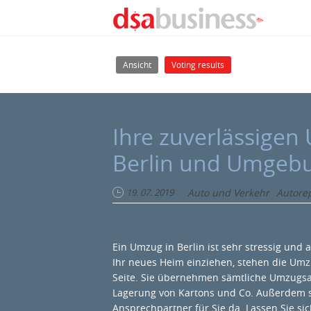
Direkt zum Inhalt
Haupt-Reiter
(aktiver Reiter)
Ansicht
Voting results
Ihre zuverlässigen
Berlin und Umgeb
19. 07. 2019
Auto und Verkehr
Autore
Ein Umzug in Berlin ist sehr stressig und 
Ihr neues Heim einziehen, stehen die Umz
Seite. Sie übernehmen sämtliche Umzugsa
Lagerung von Kartons und Co. Außerdem s
Ansprechpartner für Sie da. Lassen Sie s